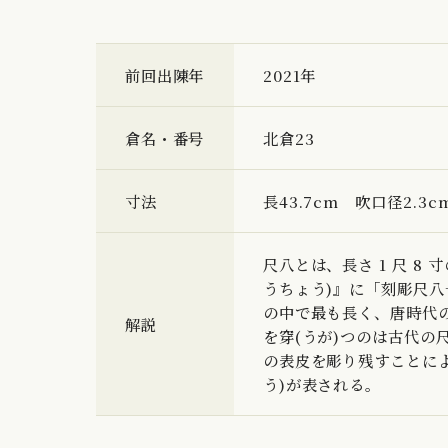
前回出陳年
2021年
倉名・番号
北倉23
寸法
長43.7cm 吹口径2.3c
尺八とは、長さ 1 尺 
うちょう)』に「刻彫尺八
の中で最も長く、唐時代の尺
解説
を穿(うが)つのは古代の
の表皮を彫り残すことに
う)が表される。