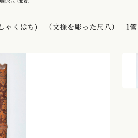
刻彫尺八（北倉）
しゃくはち) （文様を彫った尺八） 1管