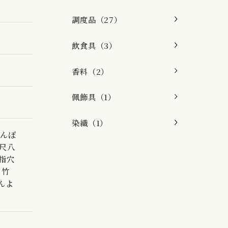
調度品（27）
飲食具（3）
香料（2）
佩飾具（1）
染織（1）
ちんぽ
の尺八
の指穴
、竹
んよ