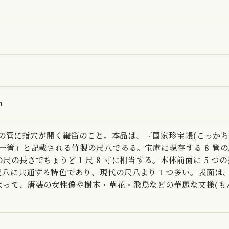
m
8 寸の管に指穴が開く縦笛のこと。本品は、『国家珍宝帳(こっか
一管」と記載される竹製の尺八である。宝庫に現存する 8 管
の長さでちょうど 1 尺 8 寸に相当する。本体前面に 5 つ
尺八に共通する特色であり、現代の尺八より 1 つ多い。表面は
よって、唐装の女性像や樹木・草花・飛鳥などの華麗な文様(も