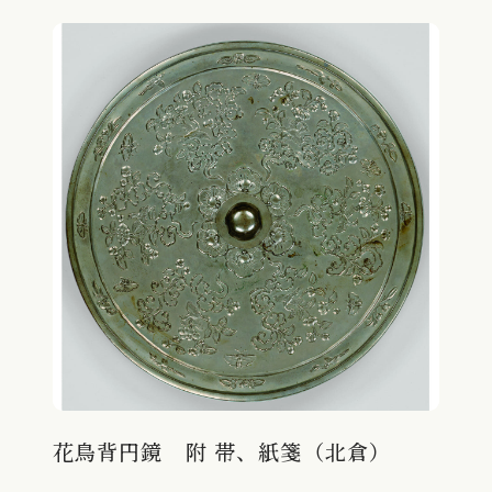
花鳥背円鏡 附 帯、紙箋（北倉）