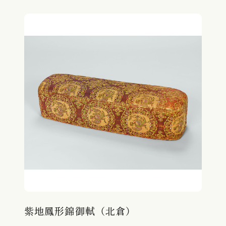
紫地鳳形錦御軾（北倉）