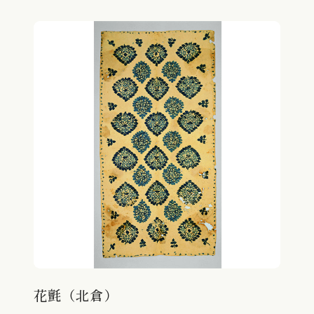
花氈（北倉）