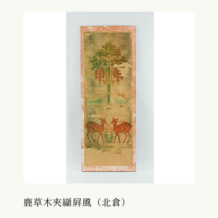
鹿草木夾纈屛風（北倉）