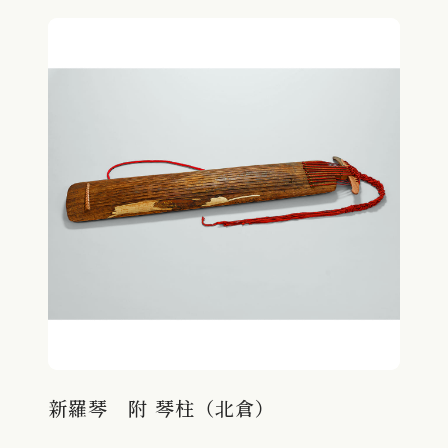
新羅琴 附 琴柱（北倉）