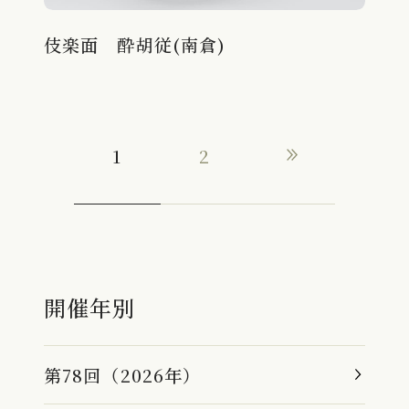
伎楽面 酔胡従(南倉)
1
2
開催年別
第78回（2026年）