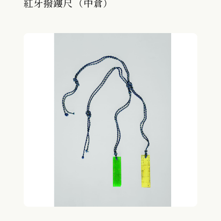
紅牙撥鏤尺（中倉）