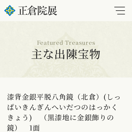
Featured Treasures
主な出陳宝物
漆背金銀平脱八角鏡（北倉）(しっ
ぱいきんぎんへいだつのはっかく
きょう) （黒漆地に金銀飾りの
鏡） 1面