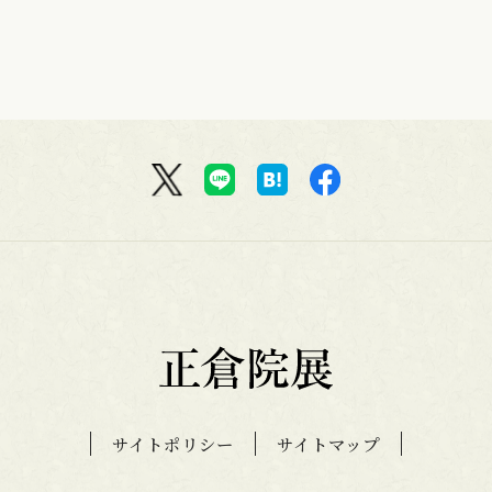
サイトポリシー
サイトマップ