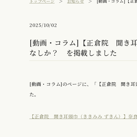
トップページ
お知らせ
[動画・コラム]【
2025/10/02
[動画・コラム]【正倉院 聞き
なしか？ を掲載しました
[動画・コラム]のページに、「【正倉院 聞き
た。
【正倉院 聞き耳頭巾（ききみみ ずきん）】奈