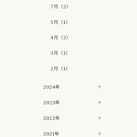
7月（2）
5月（1）
4月（2）
3月（1）
2月（1）
2024年
2023年
2022年
2021年