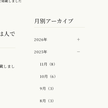
を掲載しました
月別アーカイブ
は人で
2026年
2025年
11月（8）
掲載しまし
10月（6）
9月（3）
8月（3）