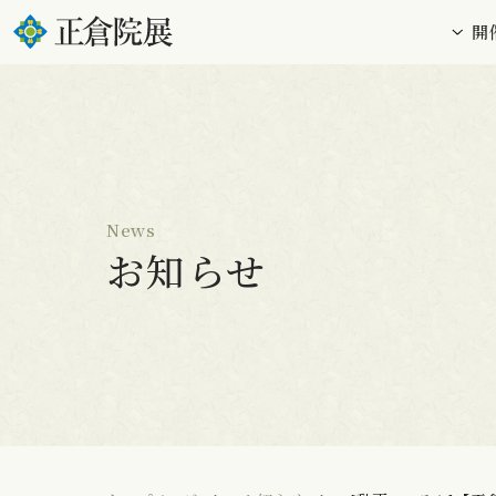
開
News
お知らせ