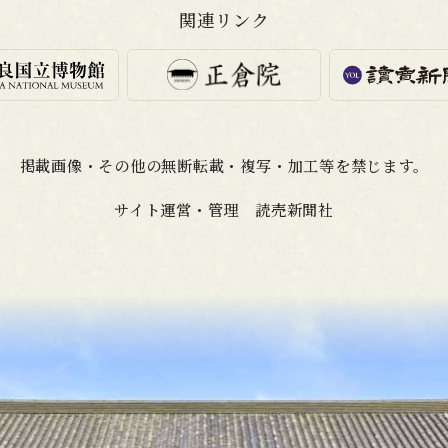
関連リンク
掲載画像・その他の無断転載・
複写・加工等を禁じます。
サイト運営・管理 読売新聞社