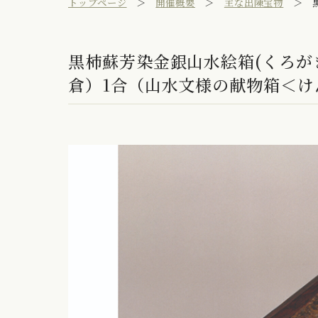
トップページ
開催概要
主な出陳宝物
黒柿蘇芳染金銀山水絵箱(くろが
倉）1合（山水文様の献物箱＜け