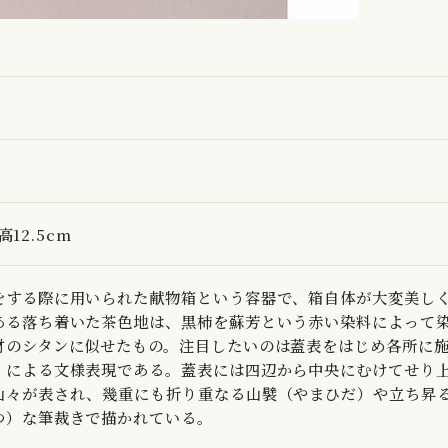
高12.5cm
をする際に用いられた献物箱という容器で、箱自体が大変美し
ある落ち着いた茶色地は、黒柿を蘇芳という赤い染料によって
材のシタンに似せたもの。注目したいのは蓋表をはじめ各所に
）による文様表現である。蓋表には四辺から中央にむけてせり
山々が表され、幾重にも折り重なる山襞（やまひだ）や立ち昇
つ）な筆裁きで描かれている。