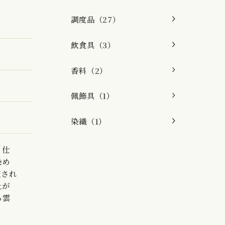
調度品（27）
飲食具（3）
香料（2）
佩飾具（1）
染織（1）
く仕
染め
施され
上が
る雲