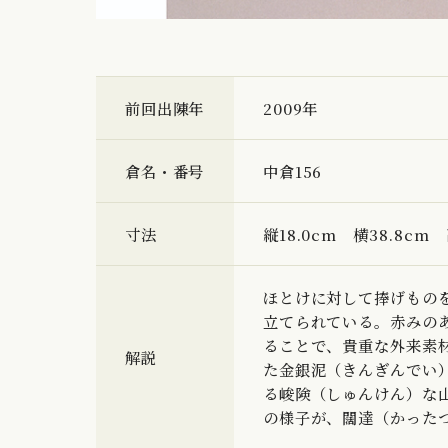
前回出陳年
2009年
倉名・番号
中倉156
寸法
縦18.0cm 横38.8cm 
ほとけに対して捧げもの
立てられている。赤みの
ることで、貴重な外来素
解説
た金銀泥（きんぎんでい
る峻険（しゅんけん）な
の様子が、闊達（かった